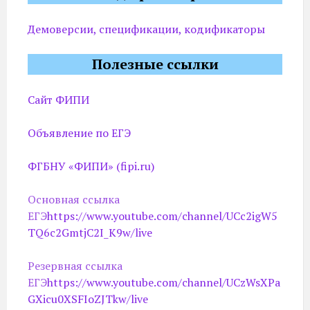
Демоверсии, спецификации, кодификаторы
Полезные ссылки
Сайт ФИПИ
Объявление по ЕГЭ
ФГБНУ «ФИПИ» (fipi.ru)
Основная ссылка
ЕГЭ
https://www.youtube.com/channel/UCc2igW5
TQ6c2GmtjC2I_K9w/live
Резервная ссылка
ЕГЭ
https://www.youtube.com/channel/UCzWsXPa
GXicu0XSFIoZJTkw/live