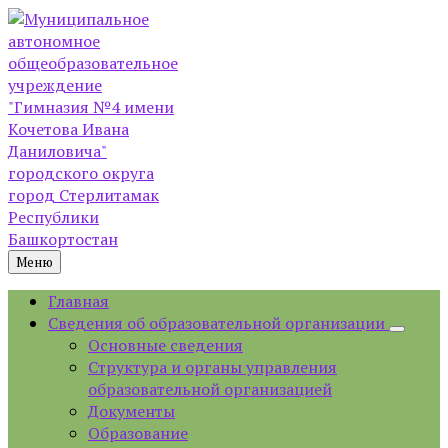
Skip
Skip
Skip
Skip
to
to
to
to
content
left
right
footer
sidebar
sidebar
Меню
Главная
Сведения об образовательной организации
Основные сведения
Структура и органы управления
образовательной организацией
Документы
Образование