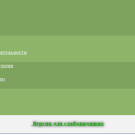
еятельности
рупции
ии»
Версия для слабовидящих