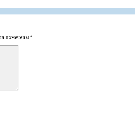
ля помечены
*