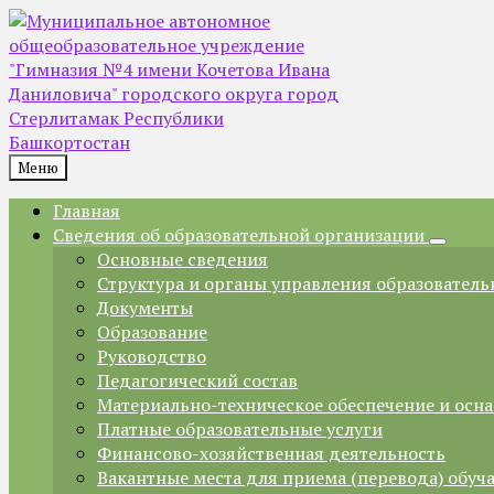
Skip
Skip
Skip
Skip
to
to
to
to
content
left
right
footer
sidebar
sidebar
Меню
Главная
Сведения об образовательной организации
Основные сведения
Структура и органы управления образователь
Документы
Образование
Руководство
Педагогический состав
Материально-техническое обеспечение и осна
Платные образовательные услуги
Финансово-хозяйственная деятельность
Вакантные места для приема (перевода) обу