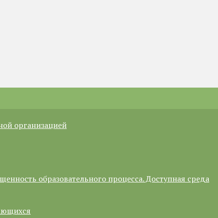
ной организацией
щенность образовательного процесса. Доступная среда
чающихся