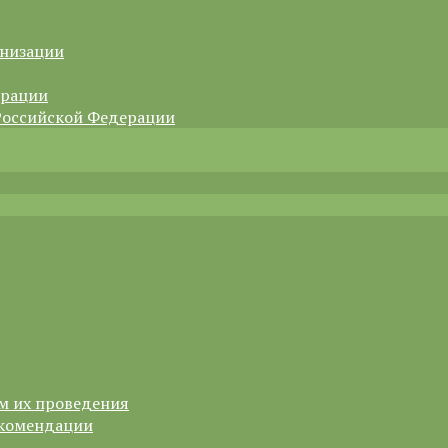
анизации
ерации
Российской Федерации
м их проведения
екомендации