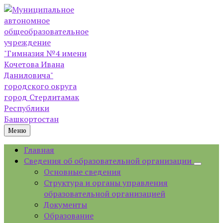
Skip
Skip
Skip
Skip
to
to
to
to
content
left
right
footer
sidebar
sidebar
Меню
Главная
Сведения об образовательной организации
Основные сведения
Структура и органы управления
образовательной организацией
Документы
Образование