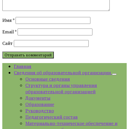
Имя
*
Email
*
Сайт
Главная
Сведения об образовательной организации
Основные сведения
Структура и органы управления
образовательной организацией
Документы
Образование
Руководство
Педагогический состав
Материально-техническое обеспечение и