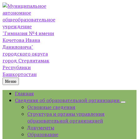
Skip
Skip
Skip
to
to
to
content
left
footer
sidebar
Меню
Главная
Сведения об образовательной организации
Основные сведения
Структура и органы управления
образовательной организацией
Документы
Образование