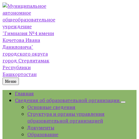
Skip
Skip
Skip
Skip
to
to
to
to
content
left
right
footer
sidebar
sidebar
Меню
Главная
Сведения об образовательной организации
Основные сведения
Структура и органы управления
образовательной организацией
Документы
Образование