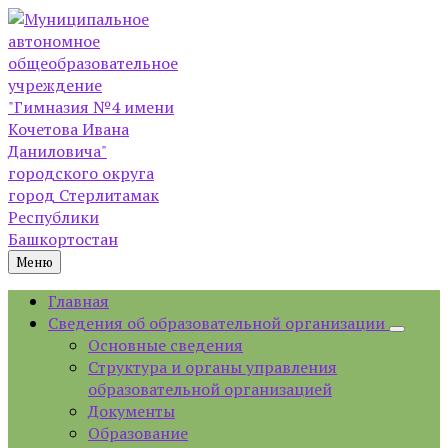
Skip
Skip
Skip
to
to
to
content
left
footer
sidebar
Меню
Главная
Сведения об образовательной организации
Основные сведения
Структура и органы управления
образовательной организацией
Документы
Образование