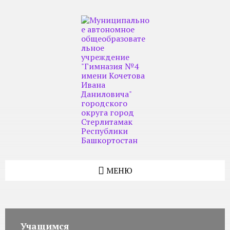
Skip
Skip
Skip
to
to
to
content
left
footer
sidebar
МЕНЮ
Учащимся