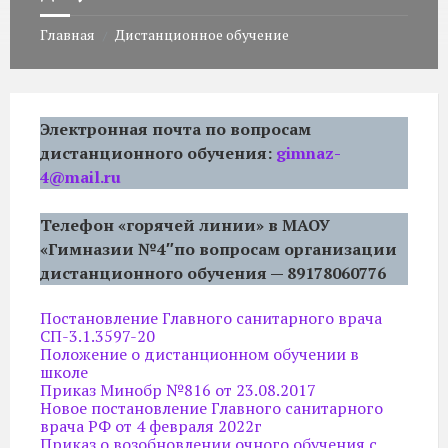
Главная
Дистанционное обучение
/
Электронная почта по вопросам
дистанционного обучения:
gimnaz-
4@mail.ru
Телефон «горячей линии» в МАОУ
«Гимназии №4″по вопросам организации
дистанционного обучения — 89178060776
Постановление Главного санитарного врача
СП-3.1.3597-20
Положение о дистанционном обучении в
школе
Приказ Минобр №816 от 23.08.2017
Новое постановление Главного санитарного
врача РФ от 4 февраля 2022г
Приказ о возобновлении очного обучения c