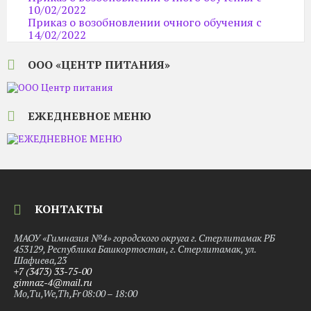
10/02/2022
Приказ о возобновлении очного обучения c
14/02/2022
ООО «ЦЕНТР ПИТАНИЯ»
ЕЖЕДНЕВНОЕ МЕНЮ
КОНТАКТЫ
МАОУ «Гимназия №4» городского округа г. Стерлитамак РБ
453129, Республика Башкортостан, г. Стерлитамак, ул.
Шафиева,23
+7 (3473) 33-75-00
gimnaz-4@mail.ru
Mo,Tu,We,Th,Fr 08:00 – 18:00