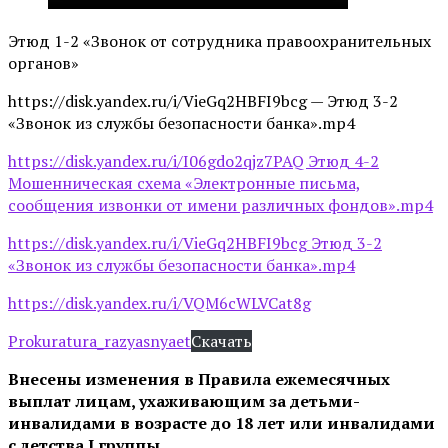
Этюд 1-2 «Звонок от сотрудника правоохранительных
органов»
https://disk.yandex.ru/i/VieGq2HBFI9bcg — Этюд 3-2
«Звонок из службы безопасности банка».mp4
https://disk.yandex.ru/i/I06gdo2qjz7PAQ Этюд 4-2
Мошенническая схема «Электронные письма,
сообщения извонки от имени различных фондов».mp4
https://disk.yandex.ru/i/VieGq2HBFI9bcg Этюд 3-2
«Звонок из службы безопасности банка».mp4
https://disk.yandex.ru/i/VQM6cWLVCat8g
Prokuratura_razyasnyaet
Скачать
Внесены изменения в Правила ежемесячных
выплат лицам, ухаживающим за детьми-
инвалидами в возрасте до 18 лет или инвалидами
с детства I группы