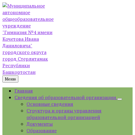
Skip
Skip
Skip
to
to
to
content
left
footer
sidebar
Меню
Главная
Сведения об образовательной организации
Основные сведения
Структура и органы управления
образовательной организацией
Документы
Образование