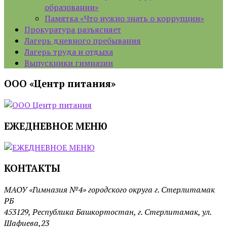
образовании»
Памятка «Что нужно знать о коррупции»
Прокуратура разъясняет
Лагерь дневного пребывания
Лагерь труда и отдыха
Выпускники гимназии
ООО «Центр питания»
ЕЖЕДНЕВНОЕ МЕНЮ
КОНТАКТЫ
МАОУ «Гимназия №4» городского округа г. Стерлитамак
РБ
453129, Республика Башкортостан, г. Стерлитамак, ул.
Шафиева,23