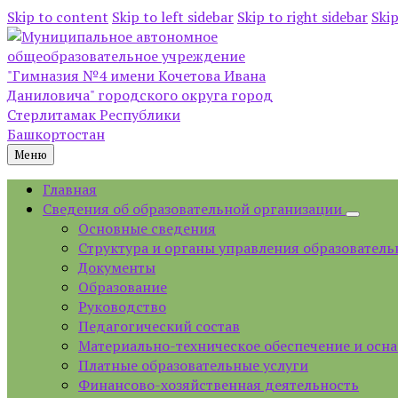
Skip to content
Skip to left sidebar
Skip to right sidebar
Skip
Меню
Главная
Сведения об образовательной организации
Основные сведения
Структура и органы управления образователь
Документы
Образование
Руководство
Педагогический состав
Материально-техническое обеспечение и осна
Платные образовательные услуги
Финансово-хозяйственная деятельность