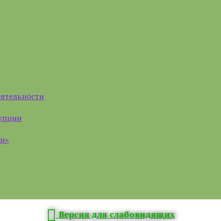
еятельности
рупции
ии»
Версия для слабовидящих