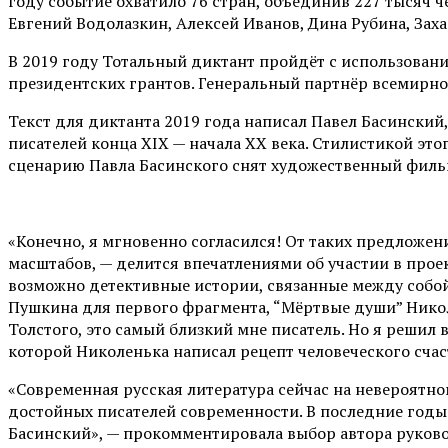
году событие охватило 76 стран, объединив 227 тысяч ч
Евгений Водолазкин, Алексей Иванов, Дина Рубина, Зах
В 2019 году Тотальный диктант пройдёт с использован
президентских грантов. Генеральный партнёр всемирно
Текст для диктанта 2019 года написал Павел Басинский
писателей конца XIX — начала XX века. Стилистикой э
сценарию Павла Басинского снят художественный фильм
«Конечно, я мгновенно согласился! От таких предложен
масштабов, — делится впечатлениями об участии в прое
возможно детективные истории, связанные между собой
Пушкина для первого фрагмента, “Мёртвые души” Никола
Толстого, это самый близкий мне писатель. Но я решил 
которой Николенька написал рецепт человеческого счас
«Современная русская литература сейчас на невероятн
достойных писателей современности. В последние год
Басинский», — прокомментировала выбор автора руково