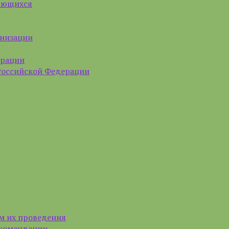
чающихся
анизации
ерации
Российской Федерации
м их проведения
екомендации