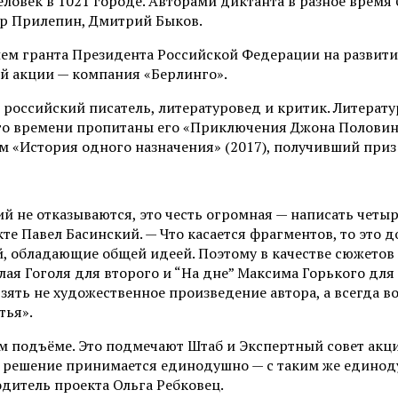
еловек в 1021 городе. Авторами диктанта в разное время
ар Прилепин, Дмитрий Быков.
ием гранта Президента Российской Федерации на развит
й акции — компания «Берлинго».
, российский писатель, литературовед и критик. Литерат
того времени пропитаны его «Приключения Джона Половин
 «История одного назначения» (2017), получивший приз 
ий не отказываются, это честь огромная — написать чет
кте Павел Басинский. — Что касается фрагментов, то это
, обладающие общей идеей. Поэтому в качестве сюжетов 
я Гоголя для второго и “На дне” Максима Горького для т
взять не художественное произведение автора, а всегда 
тья».
ом подъёме. Это подмечают Штаб и Экспертный совет акц
ы решение принимается единодушно — с таким же единод
дитель проекта Ольга Ребковец.