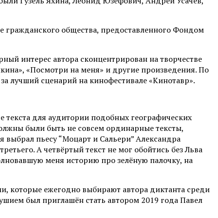
 были Гузель Яхина, Леонид Юзефович, Андрей Усачёв,
ие гражданского общества, предоставленного Фондом
урный интерес автора сконцентрирован на творчестве
кина», «Посмотри на меня» и другие произведения. По
за лучший сценарий на кинофестивале «Кинотавр».
ыре текста для аудитории подобных географических
 должны были быть не совсем ординарные тексты,
я выбрал пьесу “Моцарт и Сальери” Александра
ретьего. А четвёртый текст не мог обойтись без Льва
волновавшую меня историю про зелёную палочку, на
ии, которые ежегодно выбирают автора диктанта среди
ушием был приглашён стать автором 2019 года Павел