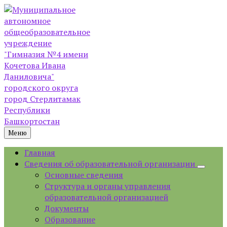
Skip
Skip
Skip
Skip
to
to
to
to
content
left
right
footer
sidebar
sidebar
Меню
Главная
Сведения об образовательной организации
Основные сведения
Структура и органы управления
образовательной организацией
Документы
Образование