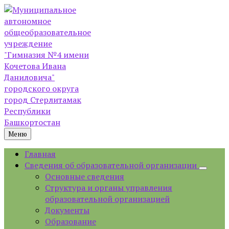
Skip
Skip
Skip
Skip
to
to
to
to
content
left
right
footer
sidebar
sidebar
Меню
Главная
Сведения об образовательной организации
Основные сведения
Структура и органы управления
образовательной организацией
Документы
Образование