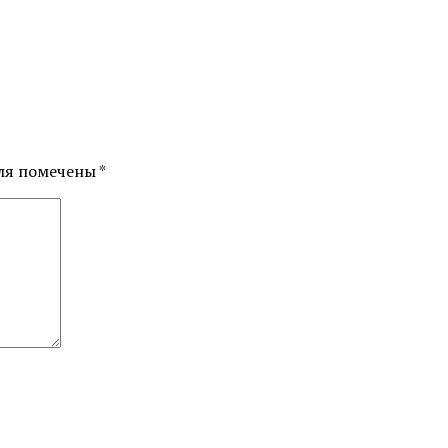
ля помечены
*