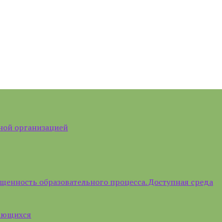
ной организацией
щенность образовательного процесса. Доступная среда
чающихся