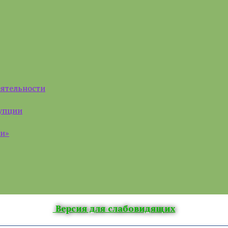
еятельности
рупции
ии»
Версия для слабовидящих