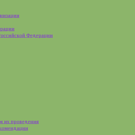
анизации
ерации
Российской Федерации
м их проведения
екомендации