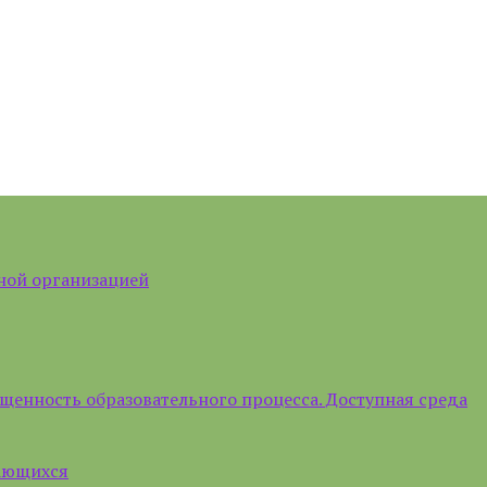
ной организацией
щенность образовательного процесса. Доступная среда
чающихся