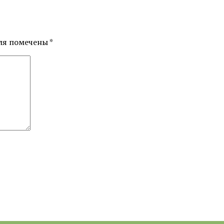
ля помечены
*