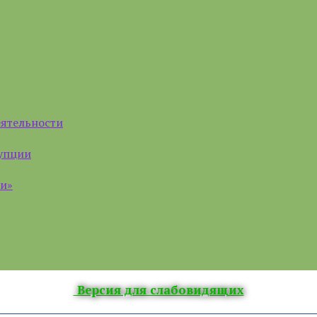
еятельности
рупции
ии»
Версия для слабовидящих