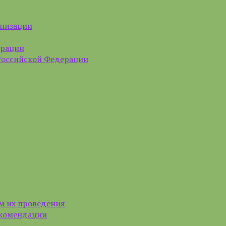
анизации
ерации
Российской Федерации
м их проведения
екомендации