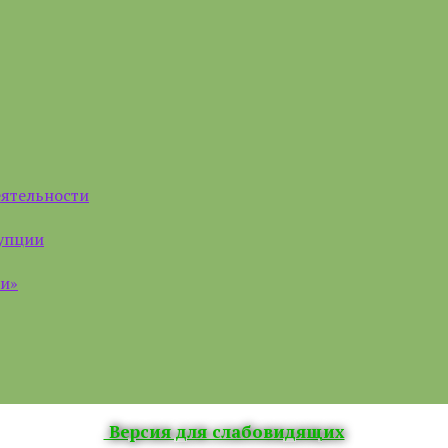
еятельности
рупции
ии»
Версия для слабовидящих