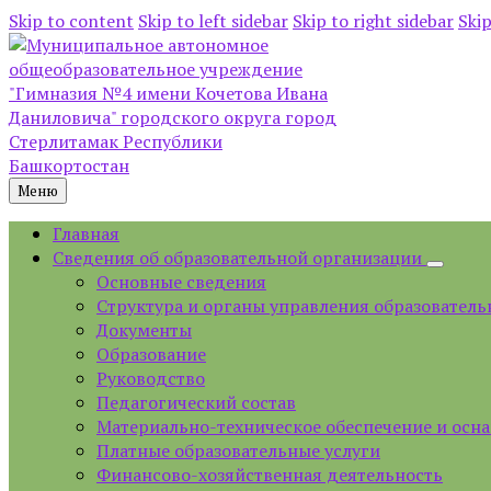
Skip to content
Skip to left sidebar
Skip to right sidebar
Skip
Меню
Главная
Сведения об образовательной организации
Основные сведения
Структура и органы управления образователь
Документы
Образование
Руководство
Педагогический состав
Материально-техническое обеспечение и осна
Платные образовательные услуги
Финансово-хозяйственная деятельность