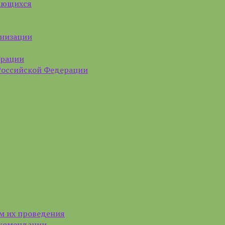
чающихся
анизации
ерации
Российской Федерации
м их проведения
екомендации