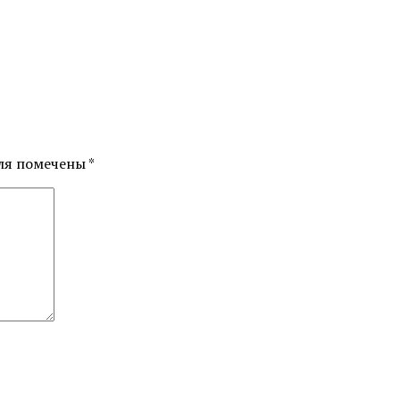
ля помечены
*