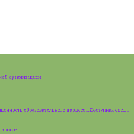
ной организацией
щенность образовательного процесса. Доступная среда
чающихся