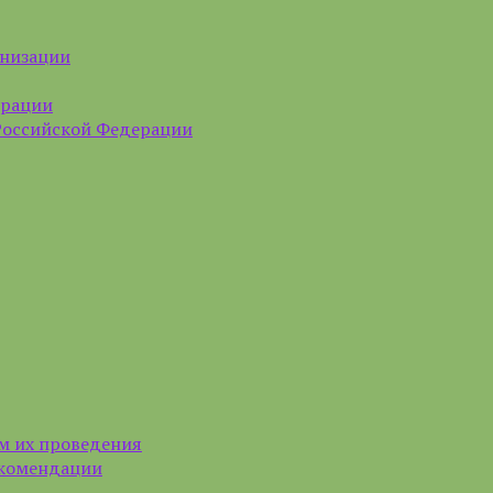
анизации
ерации
Российской Федерации
м их проведения
екомендации