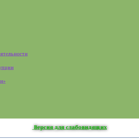
еятельности
рупции
ии»
Версия для слабовидящих