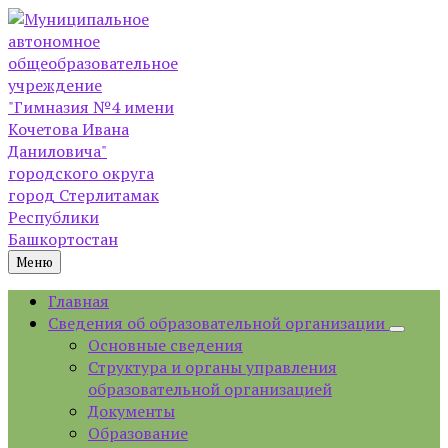
Skip
Skip
Skip
Skip
to
to
to
to
content
left
right
footer
sidebar
sidebar
Меню
Главная
Сведения об образовательной организации
Основные сведения
Структура и органы управления
образовательной организацией
Документы
Образование